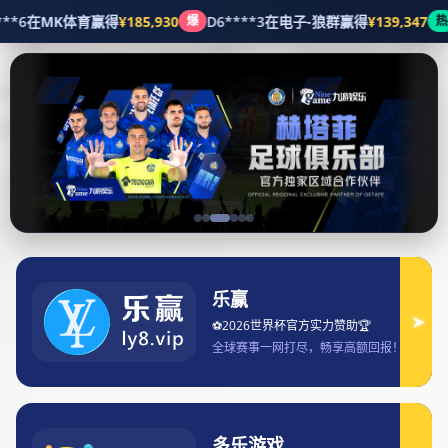
产品展示
首页
产品展示
以勒沃库森方向推荐为核心的德甲战术解析与球员观察指南深度报告
产品展示
2026-07-04 11:08:18
以勒沃库森方向推荐为核心的德甲战术解
析与球员观察指南深度报告
本报告以entity["sports_team","Bayer 04 Leverkusen","Germany
Bundesliga"]为核心样本，从德甲整体战术演变背景出发，系统梳理其
在高位压迫、快速攻防转换与空间利用方面的战术特征，并结合关键球