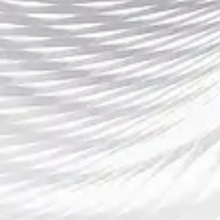
2026-07-04 13:06:25
克罗地亚对阵喀麦隆首发阵容全面解析与战术
对比世界杯焦点战解析
本文围绕世界杯焦点战——entity["sports_team", "克
罗地亚国家足球队", "Croatia national football team"]
对阵entity["sports_team", "喀麦隆国家足球队",
"Cameroon national football t...
Search blog...