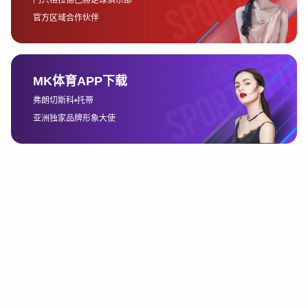
四、球员观察重点
在球员观察层面，勒沃库森体系对技术与战术理解的综合要求极高。前
锋球员不仅需要具备终结能力，还必须参与前场逼抢与回撤组织，其跑
动质量直接影响整体战术执行效率。
中场球员的观察重点在于空间感知与传球选择能力。尤其是在高强度比
赛节奏下，能否快速判断推进路线并完成纵向穿透，是衡量其战术价值
的关键指标。此外，对抗中的稳定性也是重要参考维度。
后防球员则更强调位置纪律与出球能力。现代德甲体系要求中卫不仅是
防守者，同时也是进攻发起点，因此其长传精准度与抗压能力尤为关
键。边后卫则需要在攻防两端保持高频切换能力。
此外，年轻球员的成长轨迹也是观察重点之一。勒沃库森体系为年轻球
员提供了大量实战机会，其在高压环境中的决策表现，往往能够真实反
映其未来发展上限。
总结归纳
从整体来看，entity["sports_team","Bayer 04
Leverkusen","Germany Bundesliga"]所代表的战术体系体现了现代德
甲足球的高速化与结构化趋势。无论是高位压迫、空间切割还是快速转
换，其核心都围绕“效率最大化”展开。这种体系不仅提升了球队整体竞
争力，也为德甲战术演化提供了典型样本。