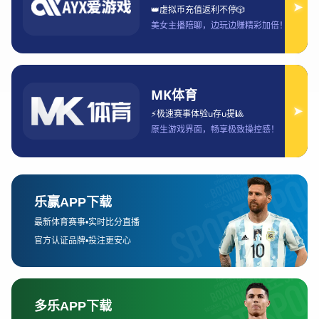
化，球队能够在宽度与纵深之间自由切换，使对手防线不断被拉扯，形
成空间撕裂效果。
二、进攻组织逻辑
勒沃库森的进攻组织强调速度与层次的结合，而非单一的控球推进。他
们通常通过后场三人组的短传配合快速完成第一阶段出球，并利用中前
场的纵向跑动迅速推进至对方半场。这种方式减少了中场无效传递，提
高了整体推进效率。
在进入进攻三区后，球队的核心策略是“半空间利用”。攻击型中场与边
锋会频繁进入肋部区域，通过斜向跑动拉开防线结构，从而为中路前锋
创造射门空间。这种打法对球员的无球意识要求极高，需要持续的跑位
同步与空间预判。
同时，勒沃库森非常重视二次进攻能力。当第一次射门或传中被解围
后，中场球员会迅速前压，形成外围包围圈，以保持持续施压。这种持
续进攻模式使对手难以组织稳定防守，也提高了球队的控场能力。
三、防守转换机制
勒沃库森在防守转换阶段表现出极高的纪律性与执行力。一旦失去球
权，球队会立即启动“5秒反抢机制”，通过就近压迫迫使对手无法顺利发
动反击。这种策略依赖球员之间的距离控制与协同移动能力。
在无法完成即时反抢时，球队会迅速退回中场防线，形成紧凑的防守屏