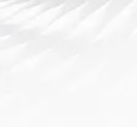
体育动态
公司服务
找到BSPORTS平台
导航
关于BSPORTS
公司服务
产品展示
找到BSPORTS平台
体育动态
SiteMap
找到我们
宿州市宁泄山115号