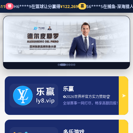
产品展示
首页
产品展示
以第一体育为核心打造全民运动新生态引领健康生活方式全面升级
产品展示
2026-06-25 21:29:03
以第一体育为核心打造全民运动新生态引
领健康生活方式全面升级
本文围绕以entity["company","第一体育","中国体育品牌/平台"]为核
心，探讨其在推动全民运动新生态建设中的关键作用，系统阐述其如何
通过场景融合、机制创新、科技赋能与健康引领四大路径，全面升级现