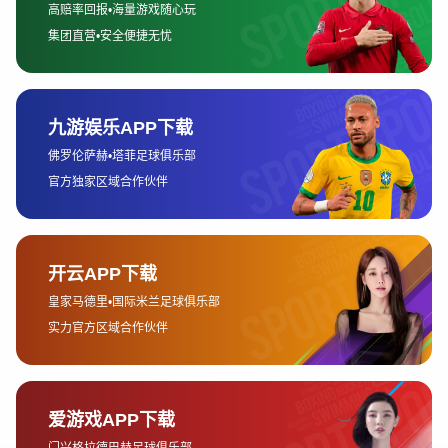
四、健康生活引领
第一体育以健康生活方式引领为核心目标，通过持续推广科学运动理
念，引导公众树立“主动健康”的生活意识，使运动成为预防疾病与提升
生活质量的重要手段。
在健康教育方面，第一体育联合医疗机构与科研单位，开展多层次健康
科普活动，帮助公众建立正确的运动认知体系，提升全民健康素养与自
我管理能力。
同时，通过打造健康社区与运动示范城市，第一体育不断强化健康生活
方式的社会示范效应，使健康理念在更广范围内传播与落地，推动社会
整体健康水平提升。