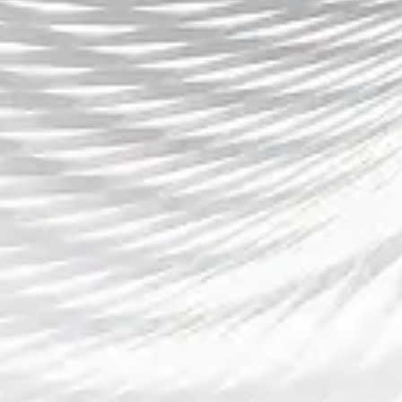
海博体育最新赛事资讯全面解析与专业数据深
度解读
以下按照您的要求输出，包含摘要、4个方面的小标题、
均衡自然段以及总结，并使用指定HTML标签格式：
BSPORTS海博体育作为聚焦赛事资讯、数据分析与体育
内容服务的重要平台，在当今体育产业数字化发展的背
景下，正不断通过实时赛事追踪、...
Search blog...
导航
关于BSPORTS
产品展示