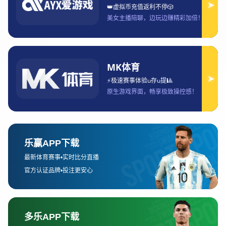
全民健身普及体系
构建完善的全民健身体系，是推动港岛体育发展的核心任务之一。通过
政府引导与社会参与相结合的方式，建立覆盖全年龄段的运动推广机
制，使体育活动真正融入市民日常生活之中，形成全民参与、持续互动
的良好氛围。
在推广路径上，应重点加强学校体育教育与社区体育活动的联动，推动
青少年运动习惯的养成。同时，通过组织多样化的群众性体育赛事，如
社区联赛、家庭运动日等，增强市民参与感与归属感，进一步激发城市
运动活力。
与此同时，还需加强专业指导与服务体系建设，培养基层社会体育指导
员队伍，为居民提供科学健身指导。借助数字化平台实现运动数据记录
与健康管理，帮助市民形成长期稳定的运动习惯，从而提升整体健康水
平。
BSPORTS官网
赛事品牌与产业融合
在以港岛体育为核心的发展格局中，赛事体系的构建与体育产业的融合
发展具有重要战略意义。通过引进和培育高水平体育赛事，打造具有国
际影响力的赛事品牌，能够有效提升城市知名度与文化软实力。