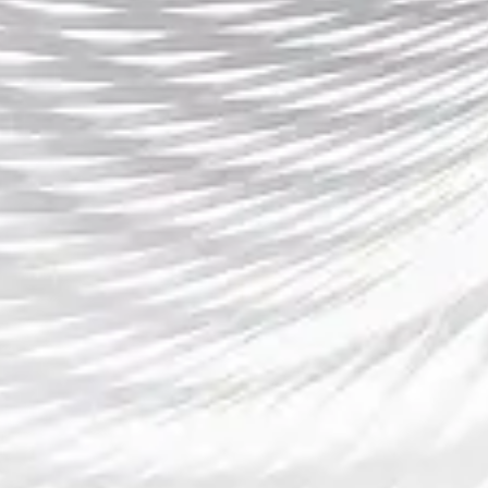
2026-06-25 07:59:16
以港岛体育为核心打造全方位城市运动活力发
展新格局探索蓝图构想
本篇文章围绕“以港岛体育为核心打造全方位城市运动活
力发展新格局”的总体构想展开系统性论述，从城市体育
空间重构、全民健身体系完善、赛事品牌与体育产业融
合以及智慧体育与绿色发展四个维度进行深入探讨。文
章以港岛地区为重要发展载体，结合城市更新与体育强
国战略背景，提出通过多层次、多领域协同推进，构建
集运动设...
Search blog...