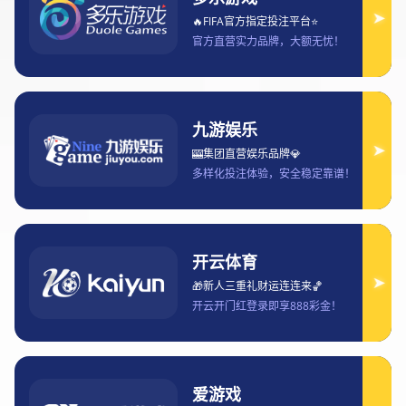
入探讨。文章以港岛地区为重要发展载体，结合城市更新与体育强国战
略背景，提出通过多层次、多领域协同推进，构建集运动设施完善、群
众参与广泛、产业联动紧密、科技赋能高效于一体的现代城市体育发展
模式。整体蓝图强调以人为本、以城促体、以体兴城，通过优化资源配
置、强化政策支撑、提升公共服务能力，使体育成为推动城市高质量发
展的重要引擎，全面塑造充满活力与创新精神的城市运动新生态。
港岛体育设施升级
以港岛体育为核心的城市发展战略，首先需要在基础设施层面实现系统
性升级。通过对现有体育场馆、公园绿地及滨水空间的整合改造，提升
整体空间利用效率，使其更好地服务市民日常健身与专业训练需求。同
时，在规划过程中注重功能复合化设计，将体育设施与社区服务、文化
展示等功能有机融合，形成多元化城市公共空间体系。
在具体推进过程中，应加强中小型社区体育设施布局，构建“15分钟健身
圈”，让居民能够便捷享受运动资源。通过增加室外健身步道、智能运动
场地以及多功能球场，提升全民参与运动的便利性与体验感，从而推动
体育生活方式在城市中的深度普及。
此外，还需注重大型体育综合体的建设与更新，引入先进设计理念与绿
色建筑标准，使港岛体育设施在满足赛事举办需求的同时，具备更强的
可持续发展能力。这不仅能够提升城市整体形象，也为未来承接国际赛
事奠定坚实基础。