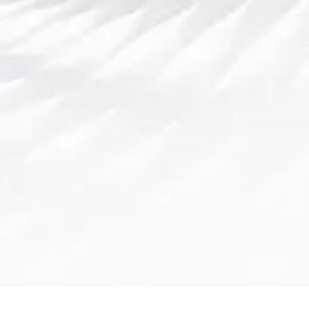
导航
关于BSPORTS
产品展示
体育动态
公司服务
找到BSPORTS平台
导航
关于BSPORTS
公司服务
产品展示
找到BSPORTS平台