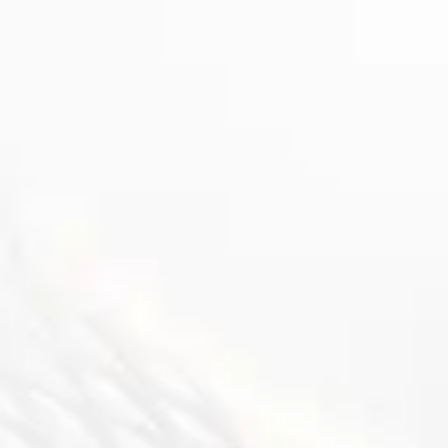
此外，平台将强化社区建设和全民参与机制，结合教
生态体系。这种可持续发展战略不仅有助于提升平台
总结：
综上所述，赢点体育通过数字化赛事体系建设、全民
略，全面引领了数字化赛事新时代的发展方向。平台
新的活力，为全民健身和社会体育发展提供了坚实支
BSPORTS官方网站