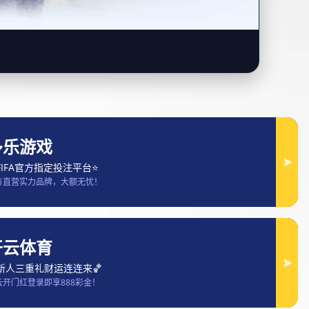
Search blog...
导航
关于BSPORTS
产品展示
体育动态
公司服务
找到BSPORTS平台