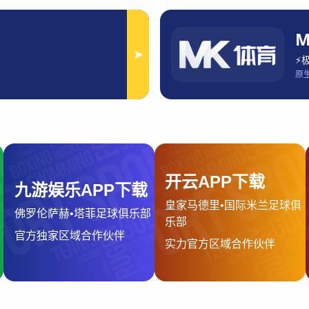
的前沿探索，展示了高效智能化赛事管理如何提升用户体验
与社会价值，实现全民健身理念与数字平台的深度融合。第
以及商业化拓展中的重要作用，为体育产业注入新的发展动
和生态平台建设中形成的可持续发展模式与未来发展前景。
生态布局推动体育产业升级，为数字化体育新时代提供了有
设
先进的技术手段，平台实现了赛事报名、赛程安排、成绩统
率和透明度。数字化技术不仅简化了管理流程，也为赛事参
够轻松参与其中。
拟赛道模拟以及实时数据分析平台。这些技术手段不仅保证
让观众能够实时了解比赛动态，增强了赛事的互动性和观赏
康监测模块，通过人工智能和物联网技术，实现对运动员状
健康提供可靠保障。这种全面的数字化体系为打造高质量、