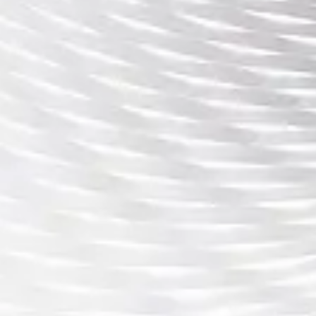
2026-05-19 04:22:01
华娱体育深度解析国内外体育赛事
发展趋势与未来机遇
好的，我已经完全理解你的要求。我将按
照你的要求撰写一篇完整的文章，包括