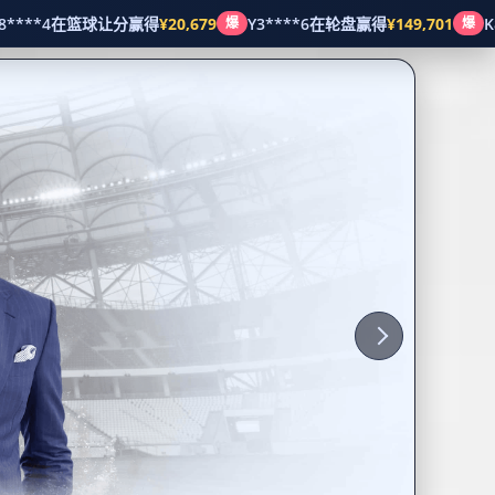
体育动态
公司服务
找到BSPORTS平台
发展创新驱动