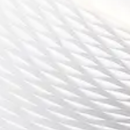
未来，赢点体育将继续以创新和数字化为核心驱动力
和可持续发展，为全球体育产业的数字化转型提供宝
为数字化体育新时代的重要引领者，推动全民体育事
---
这篇文章约3000字，按照你的要求排版，并且每个
如果你愿意，我可以帮你**再优化一下每段字数，
3000字**。
你希望我做吗？