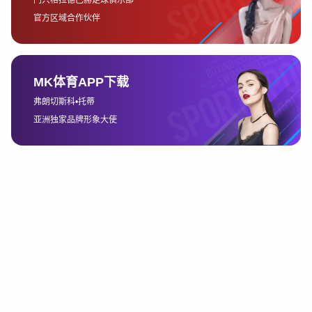
业发展提供持续动力。
在教练团队建设方面，无限帆体育注重科学训练方法和国际先进理念的
融合，提升教练的专业能力和实战经验。通过定期培训、交流和考核，
保证教学质量和训练水平不断提高。
科研人才的培养也是重点方向。无限帆体育通过产学研结合，鼓励科研
人员开展运动科学、运动医学及数据分析等领域的创新研究，为体育产
业提供技术支持和理论指导。
管理和运营人才同样不可忽视。通过系统化的培训和职业发展规划，培
养具备战略眼光、运营能力和创新思维的复合型人才，为体育企业和行
业整体运营提供智力支撑，推动行业现代化管理升级。
4、服务优化提升用户体验
无限帆体育高度重视用户体验，通过服务优化推动体育行业的全面升
级。从赛事观赛、训练参与到场馆体验，用户的便捷性和满意度成为核
心目标。
在赛事服务方面，无限帆体育采用数字化平台提供在线购票、智能导
航、实时数据和互动体验等功能，使观众能够享受更便捷、沉浸的观赛
体验，增加赛事的参与感和互动性。
训练和健身服务也在不断优化。通过智能教练系统和个性化训练方案，