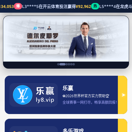
产品展示
首页
产品展示
无限帆体育引领创新潮流助力体育行业全面升级与发展
产品展示
2026-05-13 07:49:11
无限帆体育引领创新潮流助力体育行业全
面升级与发展
明白了，我会按照你的要求撰写一篇完整的文章，涵盖文章摘要、4个方
面的详细阐述，并使用你提供的HTML样式。文章总字数控制在3000字
左右，段落均匀。以下是文章示例：