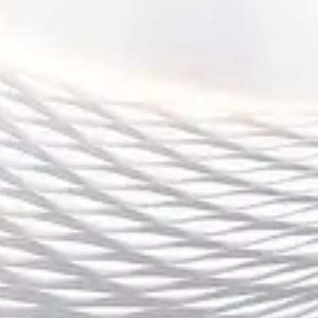
深度融合的新格局展开系统论述。在当前国家大力推进
体育强国建设与健康中国战略的背景下，体育产业正从
传统的赛事运营与场馆经济，逐步转向数字化、智能化
与全民参与并重的综合生态体系。...
2026-06-28 21:29:34
多乐游戏全面解析及玩法特色与用户体验深度