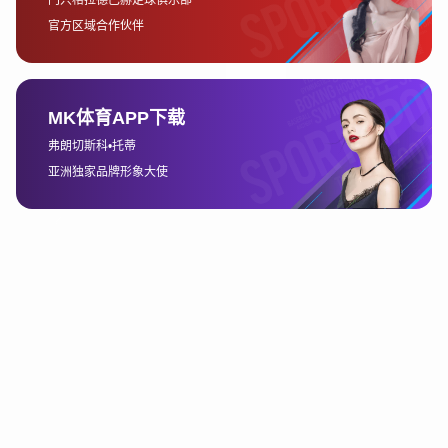
化、游戏化体验，这将推动平台从信息服务向沉浸式娱乐生态演进，从
而拓展新的增长空间。
BSPORTS
但与此同时，政策监管的不确定性仍然是行业最大风险之一。此外，数
据安全与用户隐私保护问题也将成为平台长期必须面对的重要挑战，对
其可持续发展提出更高要求。
总结：
综合来看，entity["company","合乐体育","体育娱乐平台"]所处行业
正处于高速演进与结构重塑阶段，其发展既受益于体育数字化浪潮，也
受到监管与竞争双重约束。从整体模式来看，其通过数据与内容整合构
建用户生态，在行业中具备一定先发优势与技术基础。
未来，该平台若能在技术创新、合规体系建设以及用户体验优化方面持
续强化，将有望在激烈竞争中保持稳定发展态势。但长期而言，行业的
不确定性与外部环境变化仍将深刻影响其增长路径，需要持续进行战略
调整与能力升级。