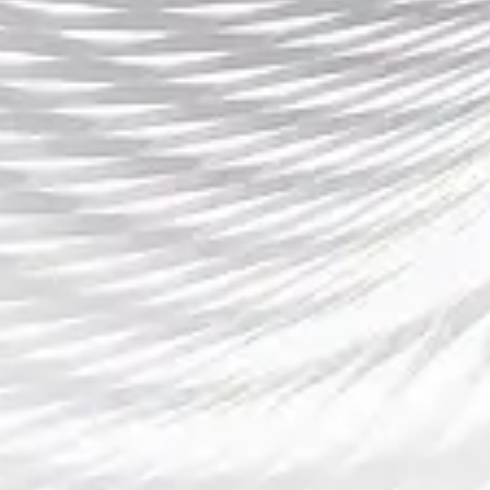
指南与发展趋势解读版
本文围绕“多乐游戏全面解析及玩法特色与用户体验深度
指南与发展趋势解读版”展开系统性剖析，从玩法机制、
产品特色、用户体验以及未来发展趋势四个维度进行深
入拆解。文章首先对多乐游戏的整体生态与核心定位进
行概括，帮助读者建立基础认知；随后逐层分析其玩法
设计逻辑与互动机制，揭示其在休闲竞技与社交娱乐之
间的平衡...
Search blog...
导航
关于BSPORTS
产品展示