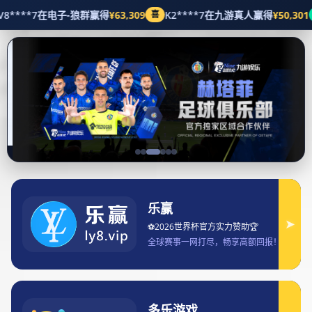
体育动态
首页
体育动态
合乐体育全方位解析与发展前景及行业竞争优势深度观察研究报告洞察
体育动态
2026-06-27 21:33:16
合乐体育全方位解析与发展前景及行业竞
争优势深度观察研究报告洞察
本报告以entity["company","合乐体育","体育娱乐平台"]为研究对
象，从行业定位、产品体系、竞争优势及未来发展四个维度展开系统性
分析，全面梳理其在数字体育娱乐产业链中的结构位置与演进逻辑。随