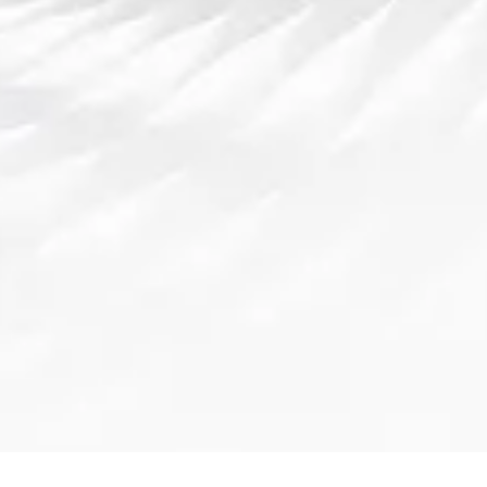
体育动态
公司服务
找到BSPORTS平台
导航
关于BSPORTS
公司服务
产品展示
找到BSPORTS平台
体育动态
SiteMap
找到我们