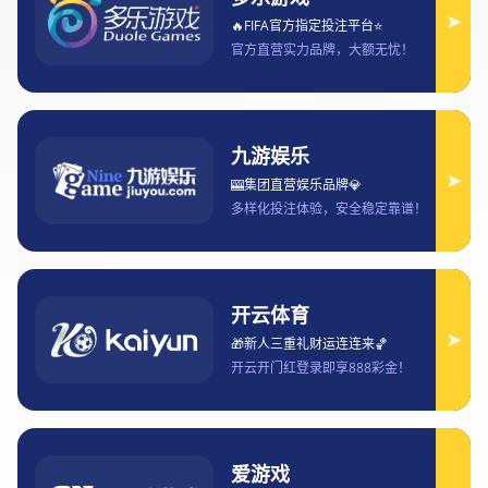
多元内容生态的协同发展，逐步重塑全球用户的互动方式与价值交换路
径。该体系不仅提升了数字资产流转效率，也推动娱乐内容从单一平台
向全球化、即时化与去中心化方向演进。同时，基于稳定币的支付与结
算机制，使数字娱乐产业在透明度、安全性与便捷性方面实现全面升
级。本文将从稳定币生态架构、全球互动支付网络、数字娱乐内容创新
以及用户体验与合规安全四个方面，系统阐述USDT娱乐如何引领全球数
字娱乐新生态的发展趋势与未来方向。
稳定币娱乐生态架构
USDT作为稳定币的代表，其核心价值在于价格锚定与链上流通的高效结
合，为数字娱乐生态提供了稳定的价值基础。在娱乐应用场景中，这种
稳定性有效降低了传统加密资产波动带来的风险，使用户能够更加专注
于内容体验与互动行为，从而构建更加可靠的经济系统。
在底层架构层面，区块链技术为USDT娱乐生态提供了去中心化的运行环
境。通过分布式账本与智能合约机制，交易记录得以透明化与不可篡
改，从而保障了娱乐生态中各类价值交换的可信度与可追溯性，为全球
用户参与提供基础保障。
随着技术不断演进，跨链互通与多链部署逐渐成为趋势，使USDT在不同
区块链网络之间实现高效流转。这种架构升级不仅提升了系统扩展性，
也为数字娱乐应用在不同平台间的协同发展提供了技术支撑，进一步强
化了整体生态的开放性与包容性。