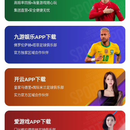
这一支付网络不仅服务于单一交易场景，还深度融合多种娱乐应用，如
在线游戏、数字内容订阅与虚拟商品交易等，使资金流动与内容消费形
成闭环结构，从而增强用户参与度与生态粘性。
同时，全球化支付体系还推动了不同地区用户之间的经济互动，使娱乐
行为不再局限于本地市场，而是扩展为全球共享的数字经济活动。这种
跨文化、跨地域的互动模式，为数字娱乐产业带来了全新的增长空间。
数字娱乐内容创新
在USDT娱乐生态的推动下，数字娱乐内容正呈现出多元化与沉浸式发展
的趋势。虚拟现实、增强现实以及元宇宙概念的融合，使娱乐体验从二
维屏幕延伸至三维空间，极大增强了用户的参与感与真实感。
内容创作者经济也在这一体系中获得新的发展动力。通过稳定币激励机
制，创作者能够更高效地获得收益回报，从而激发更高质量内容的持续
产出，形成良性循环的内容生态体系。
此外，人工智能技术的引入，使个性化内容推荐与动态互动体验成为可
能。系统能够基于用户行为数据进行精准分析，从而实现千人千面的娱
乐内容分发，提高整体用户满意度与平台活跃度。
用户体验与合规安全