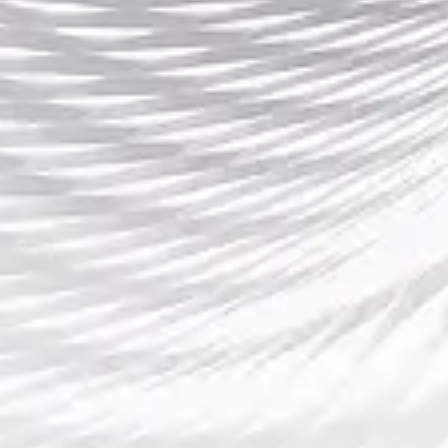
2026-06-22 22:35:15
以亚太国际为中心构建全球协同发展新格局与
创新驱动产业高地蓝图
本文围绕“以亚太国际为中心构建全球协同发展新格局与
创新驱动产业高地蓝图”展开系统论述，立足全球经济格
局深度调整与区域合作不断深化的现实背景，强调亚太
地区在全球产业链、创新链与价值链重构中的核心地
位。文章从区域协同网络、创新产业引擎、全球供应链
重塑以及治理规则与开放共赢四个维度展开分析，深入
探讨如何以...
Search blog...
导航